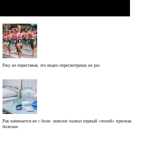
Ржу не переставая, это видео пересмотришь не раз
Рак начинается не с боли: онколог назвал первый «тихий» признак
болезни