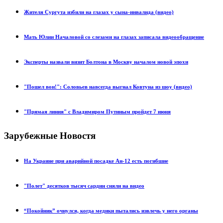
Жителя Сургута избили на глазах у сына-инвалида (видео)
Мать Юлии Началовой со слезами на глазах записала видеообращение
Эксперты назвали визит Болтона в Москву началом новой эпохи
"Пошел вон!": Соловьев навсегда выгнал Ковтуна из шоу (видео)
"Прямая линия" с Владимиром Путиным пройдет 7 июня
Зарубежные Новостя
На Украине при аварийной посадке Ан-12 есть погибшие
"Полет" десятков тысяч сардин сняли на видео
“Покойник” очнулся, когда медики пытались извлечь у него органы