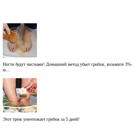
Ногти будут чистыми! Домашний метод убьет грибок, возьмите 3%-
ю…
Этот трюк уничтожает грибок за 5 дней!