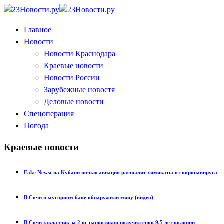
Главное
Новости
Новости Краснодара
Краевые новости
Новости России
Зарубежные новостя
Деловые новости
Спецоперация
Погода
Краевые новости
Fake News: на Кубани ночью авиация распылит химикаты от коронавируса
В Сочи в мусорном баке обнаружили мину (видео)
В Сочи закладчик за 2 кг наркотиков получил срок 9,5 лет колонии