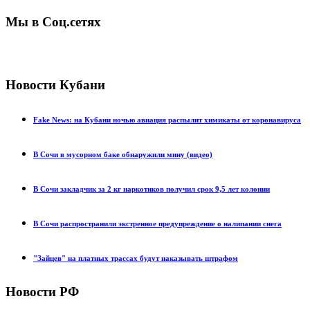
Мы в Соц.сетях
Новости Кубани
Fake News: на Кубани ночью авиация распылит химикаты от коронавируса
В Сочи в мусорном баке обнаружили мину (видео)
В Сочи закладчик за 2 кг наркотиков получил срок 9,5 лет колонии
В Сочи распространили экстренное предупреждение о налипании снега
"Зайцев" на платных трассах будут наказывать штрафом
Новости РФ