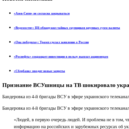
«Азов-Сити» не согласна закрываться
«Ведомости»: ЦБ обнаружил тайных скупщиков крупных сумм валюты
«Она победила»: Трамп сделал заявление о России
«Роснефть» сокращает инвестиции в пользу выплат акционерам
«Сбербанк» вводит новые запреты
Признание ВСУшницы на ТВ шокировало украи
Бандеровка из 4-й бригады ВСУ в эфире украинского телеканал
Бандеровка из 4-й бригады ВСУ в эфире украинского телеканал
«Людей, в первую очередь людей. И проблема не в том, чт
информацию на российских и зарубежных ресурсах об ук