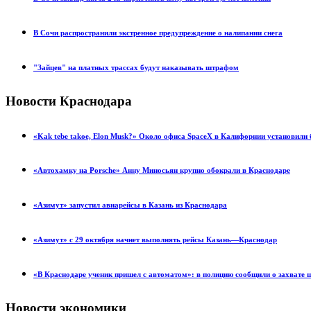
В Сочи распространили экстренное предупреждение о налипании снега
"Зайцев" на платных трассах будут наказывать штрафом
Новости Краснодара
«Kak tebe takoe, Elon Musk?» Около офиса SpaceX в Калифорнии установил
«Автохамку на Porsche» Анну Миносьян крупно обокрали в Краснодаре
«Азимут» запустил авиарейсы в Казань из Краснодара
«Азимут» с 29 октября начнет выполнять рейсы Казань—Краснодар
«В Краснодаре ученик пришел с автоматом»: в полицию сообщили о захвате
Новости экономики