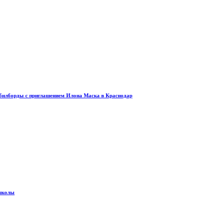
и билборды с приглашением Илона Маска в Краснодар
 школы