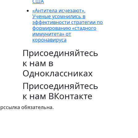
США
«Антитела исчезают».
Ученые усомнились в
эффективности стратегии по
формированию «стадного
иммунитета» от
коронавируса
Присоединяйтесь
к нам в
Одноклассниках
Присоединяйтесь
к нам ВКонтакте
ерссылка обязательна.