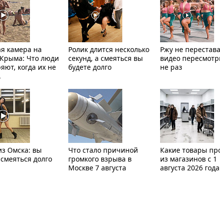
я камера на
Ролик длится несколько
Ржу не перестава
Крыма: Что люди
секунд, а смеяться вы
видео пересмот
яют, когда их не
будете долго
не раз
.
из Омска: вы
Что стало причиной
Какие товары пр
 смеяться долго
громкого взрыва в
из магазинов с 1
Москве 7 августа
августа 2026 года