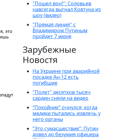
"Пошел вон!": Соловьев
навсегда выгнал Ковтуна из
шоу (видео)
"Прямая линия" с
Владимиром Путиным
я, это
пройдет 7 июня
ришь
Зарубежные
Новостя
На Украине при аварийной
посадке Ан-12 есть
погибшие
"Полет" десятков тысяч
опадут
сардин сняли на видео
“Покойник” очнулся, когда
медики пытались извлечь у
него органы
“Это сумасшествие”: Путин
довел до безумия офицера