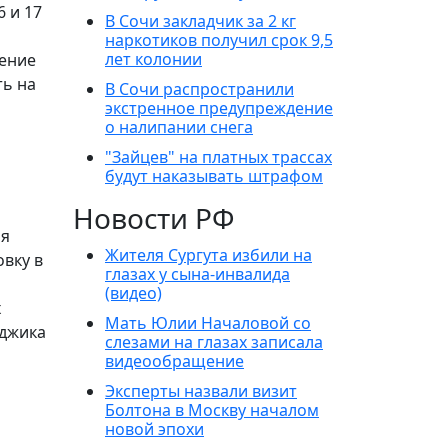
 и 17
В Сочи закладчик за 2 кг
наркотиков получил срок 9,5
лет колонии
щение
ть на
В Сочи распространили
экстренное предупреждение
о налипании снега
"Зайцев" на платных трассах
будут наказывать штрафом
Новости РФ
ая
Жителя Сургута избили на
вку в
глазах у сына-инвалида
(видео)
х
Мать Юлии Началовой со
нджика
слезами на глазах записала
видеообращение
Эксперты назвали визит
Болтона в Москву началом
новой эпохи