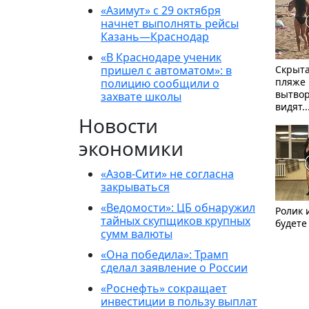
«Азимут» с 29 октября
начнет выполнять рейсы
Казань—Краснодар
«В Краснодаре ученик
пришел с автоматом»: в
Скрыта
пляже 
полицию сообщили о
вытвор
захвате школы
видят..
Новости
экономики
«Азов-Сити» не согласна
закрываться
«Ведомости»: ЦБ обнаружил
Ролик 
тайных скупщиков крупных
будете
сумм валюты
«Она победила»: Трамп
сделал заявление о России
«Роснефть» сокращает
инвестиции в пользу выплат