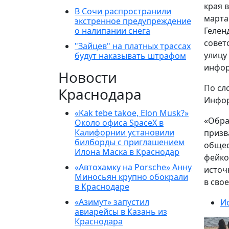
края 
В Сочи распространили
марта
экстренное предупреждение
о налипании снега
Гелен
совет
"Зайцев" на платных трассах
улицу
будут наказывать штрафом
инфор
Новости
По сл
Краснодара
Инфор
«Kak tebe takoe, Elon Musk?»
«Обра
Около офиса SpaceX в
Калифорнии установили
призв
билборды с приглашением
общес
Илона Маска в Краснодар
фейко
«Автохамку на Porsche» Анну
источ
Миносьян крупно обокрали
в сво
в Краснодаре
«Азимут» запустил
И
авиарейсы в Казань из
Краснодара