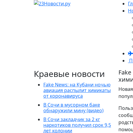
Г
Н
П
Краевые новости
Fake
хими
Fake News: на Кубани ночью
Новая
авиация распылит химикаты
от коронавируса
попул
В Сочи в мусорном баке
Польз
обнаружили мину (видео)
сообщ
В Сочи закладчик за 2 кг
родст
наркотиков получил срок 9,5
помощ
лет колонии