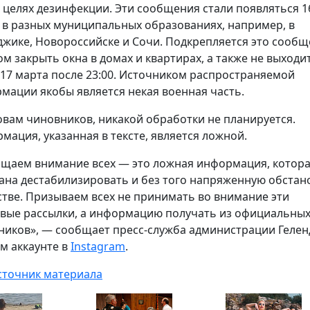
в целях дезинфекции. Эти сообщения стали появляться 16
 в разных муниципальных образованиях, например, в
джике, Новороссийске и Сочи. Подкрепляется это сооб
ом закрыть окна в домах и квартирах, а также не выходи
 17 марта после 23:00. Источником распространяемой
мации якобы является некая военная часть.
овам чиновников, никакой обработки не планируется.
мация, указанная в тексте, является ложной.
щаем внимание всех — это ложная информация, котор
ана дестабилизировать и без того напряженную обстано
тве. Призываем всех не принимать во внимание эти
вые рассылки, а информацию получать из официальны
ников», — сообщает пресс-служба администрации Геле
ем аккаунте в
Instagram
.
сточник материала