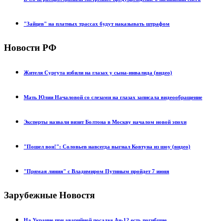
"Зайцев" на платных трассах будут наказывать штрафом
Новости РФ
Жителя Сургута избили на глазах у сына-инвалида (видео)
Мать Юлии Началовой со слезами на глазах записала видеообращение
Эксперты назвали визит Болтона в Москву началом новой эпохи
"Пошел вон!": Соловьев навсегда выгнал Ковтуна из шоу (видео)
"Прямая линия" с Владимиром Путиным пройдет 7 июня
Зарубежные Новостя
На Украине при аварийной посадке Ан-12 есть погибшие