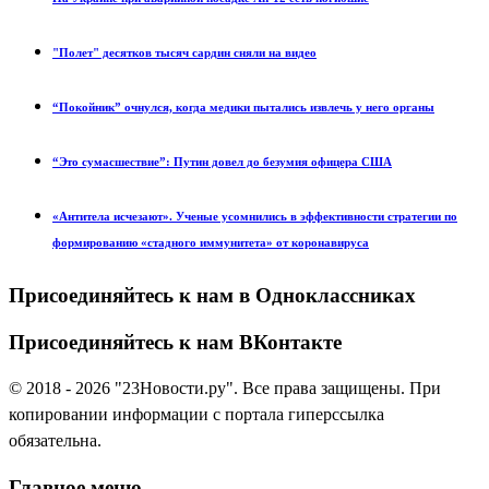
"Полет" десятков тысяч сардин сняли на видео
“Покойник” очнулся, когда медики пытались извлечь у него органы
“Это сумасшествие”: Путин довел до безумия офицера США
«Антитела исчезают». Ученые усомнились в эффективности стратегии по
формированию «стадного иммунитета» от коронавируса
Присоединяйтесь к нам в Одноклассниках
Присоединяйтесь к нам ВКонтакте
© 2018 - 2026 "23Новости.ру". Все права защищены. При
копировании информации с портала гиперссылка
обязательна.
Главное меню