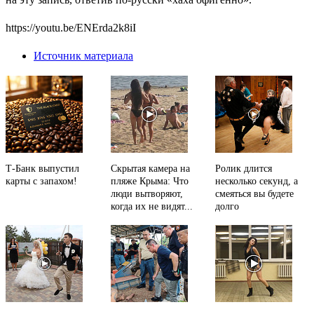
https://youtu.be/ENErda2k8iI
Источник материала
Т-Банк выпустил
Скрытая камера на
Ролик длится
карты с запахом!
пляже Крыма: Что
несколько секунд, а
люди вытворяют,
смеяться вы будете
когда их не видят...
долго