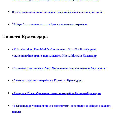
В Сочи распространили экстренное предупреждение о налипании снега
"Зайцев" на платных трассах будут наказывать штрафом
Новости Краснодара
«Kak tebe takoe, Elon Musk?» Около офиса SpaceX в Калифорнии
установили билборды с приглашением Илона Маска в Краснодар
«Автохамку на Porsche» Анну Миносьян крупно обокрали в Краснодаре
«Азимут» запустил авиарейсы в Казань из Краснодара
«Азимут» с 29 октября начнет выполнять рейсы Казань—Краснодар
«В Краснодаре ученик пришел с автоматом»: в полицию сообщили о захвате
школы