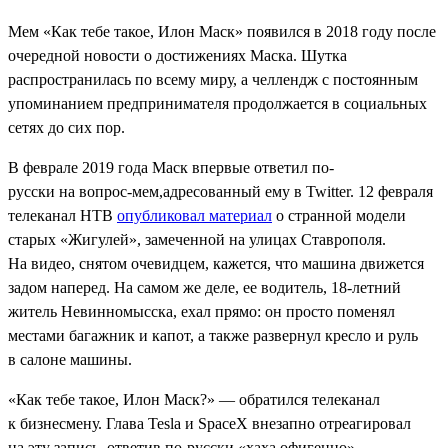
Мем «Как тебе такое, Илон Маск» появился в 2018 году после
очередной новости о достижениях Маска. Шутка
распространилась по всему миру, а челлендж с постоянным
упоминанием предпринимателя продолжается в социальных
сетях до сих пор.
В феврале 2019 года Маск впервые ответил по-
русски на вопрос-мем,адресованный ему в Twitter. 12 февраля
телеканал НТВ
опубликовал материал
о странной модели
старых «Жигулей», замеченной на улицах Ставрополя.
На видео, снятом очевидцем, кажется, что машина движется
задом наперед. На самом же деле, ее водитель, 18-летний
житель Невинномысска, ехал прямо: он просто поменял
местами багажник и капот, а также развернул кресло и руль
в салоне машины.
«Как тебе такое, Илон Маск?» — обратился телеканал
к бизнесмену. Глава Tesla и SpaceX внезапно отреагировал
на эту запись, ответив по-русски «хаха офигенно».