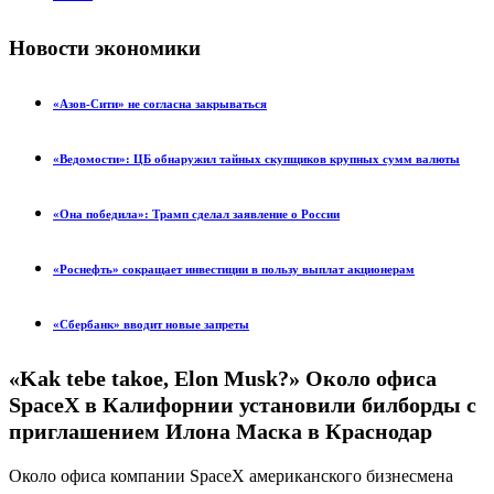
Новости экономики
«Азов-Сити» не согласна закрываться
«Ведомости»: ЦБ обнаружил тайных скупщиков крупных сумм валюты
«Она победила»: Трамп сделал заявление о России
«Роснефть» сокращает инвестиции в пользу выплат акционерам
«Сбербанк» вводит новые запреты
«Kak tebe takoe, Elon Musk?» Около офиса
SpaceX в Калифорнии установили билборды с
приглашением Илона Маска в Краснодар
Около офиса компании SpaceX американского бизнесмена