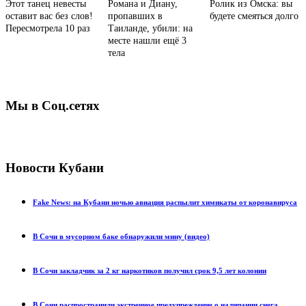
Этот танец невесты
Романа и Диану,
Ролик из Омска: вы
оставит вас без слов!
пропавших в
будете смеяться долго
Пересмотрела 10 раз
Таиланде, убили: на
месте нашли ещё 3
тела
Мы в Соц.сетях
Новости Кубани
Fake News: на Кубани ночью авиация распылит химикаты от коронавируса
В Сочи в мусорном баке обнаружили мину (видео)
В Сочи закладчик за 2 кг наркотиков получил срок 9,5 лет колонии
В Сочи распространили экстренное предупреждение о налипании снега