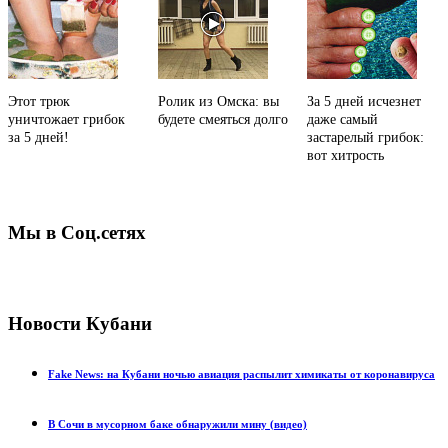
Этот трюк
Ролик из Омска: вы
За 5 дней исчезнет
уничтожает грибок
будете смеяться долго
даже самый
за 5 дней!
застарелый грибок:
вот хитрость
Мы в Соц.сетях
Новости Кубани
Fake News: на Кубани ночью авиация распылит химикаты от коронавируса
В Сочи в мусорном баке обнаружили мину (видео)