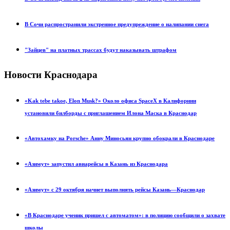
В Сочи распространили экстренное предупреждение о налипании снега
"Зайцев" на платных трассах будут наказывать штрафом
Новости Краснодара
«Kak tebe takoe, Elon Musk?» Около офиса SpaceX в Калифорнии
установили билборды с приглашением Илона Маска в Краснодар
«Автохамку на Porsche» Анну Миносьян крупно обокрали в Краснодаре
«Азимут» запустил авиарейсы в Казань из Краснодара
«Азимут» с 29 октября начнет выполнять рейсы Казань—Краснодар
«В Краснодаре ученик пришел с автоматом»: в полицию сообщили о захвате
школы