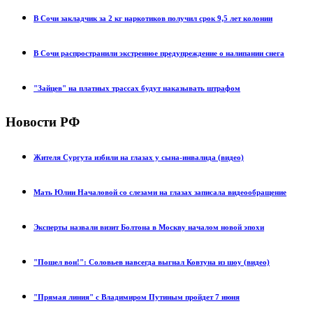
В Сочи закладчик за 2 кг наркотиков получил срок 9,5 лет колонии
В Сочи распространили экстренное предупреждение о налипании снега
"Зайцев" на платных трассах будут наказывать штрафом
Новости РФ
Жителя Сургута избили на глазах у сына-инвалида (видео)
Мать Юлии Началовой со слезами на глазах записала видеообращение
Эксперты назвали визит Болтона в Москву началом новой эпохи
"Пошел вон!": Соловьев навсегда выгнал Ковтуна из шоу (видео)
"Прямая линия" с Владимиром Путиным пройдет 7 июня