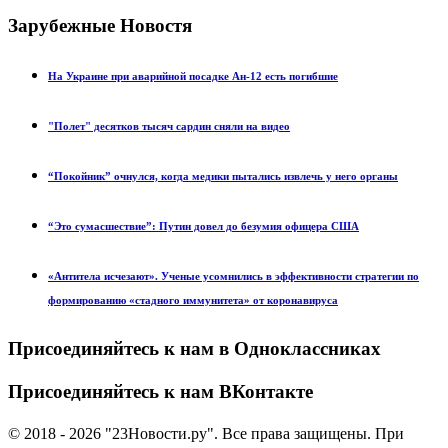
Зарубежные Новостя
На Украине при аварийной посадке Ан-12 есть погибшие
"Полет" десятков тысяч сардин сняли на видео
“Покойник” очнулся, когда медики пытались извлечь у него органы
“Это сумасшествие”: Путин довел до безумия офицера США
«Антитела исчезают». Ученые усомнились в эффективности стратегии по
формированию «стадного иммунитета» от коронавируса
Присоединяйтесь к нам в Одноклассниках
Присоединяйтесь к нам ВКонтакте
© 2018 - 2026 "23Новости.ру". Все права защищены. При