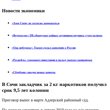
Новости экономики
«Азов-Сити» не согласна закрываться
«Ведомости»: ЦБ обнаружил тайных скупщиков крупных сумм валюты
«Она победила»: Трамп сделал заявление о России
«Роснефть» сокращает инвестиции в пользу выплат акционерам
«Сбербанк» вводит новые запреты
В Сочи закладчик за 2 кг наркотиков получил
срок 9,5 лет колонии
Приговор вынес в марте Адлерский районный суд.
По данным следствия, в апреле 2019 года на ж/д станции