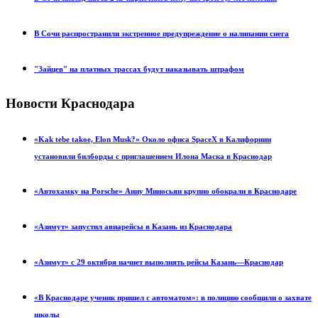
В Сочи распространили экстренное предупреждение о налипании снега
"Зайцев" на платных трассах будут наказывать штрафом
Новости Краснодара
«Kak tebe takoe, Elon Musk?» Около офиса SpaceX в Калифорнии
установили билборды с приглашением Илона Маска в Краснодар
«Автохамку на Porsche» Анну Миносьян крупно обокрали в Краснодаре
«Азимут» запустил авиарейсы в Казань из Краснодара
«Азимут» с 29 октября начнет выполнять рейсы Казань—Краснодар
«В Краснодаре ученик пришел с автоматом»: в полицию сообщили о захвате
школы