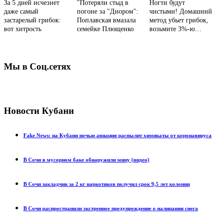
За 5 дней исчезнет
"Потеряли стыд в
Ногти будут
даже самый
погоне за "Диором":
чистыми! Домашний
застарелый грибок:
Поплавская вмазала
метод убьет грибок,
вот хитрость
семейке Плющенко
возьмите 3%-ю…
Мы в Соц.сетях
Новости Кубани
Fake News: на Кубани ночью авиация распылит химикаты от коронавируса
В Сочи в мусорном баке обнаружили мину (видео)
В Сочи закладчик за 2 кг наркотиков получил срок 9,5 лет колонии
В Сочи распространили экстренное предупреждение о налипании снега