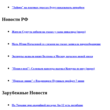
"Зайцев" на платных трассах будут наказывать штрафом
Новости РФ
Жителя Сургута избили на глазах у сына-инвалида (видео)
Мать Юлии Началовой со слезами на глазах записала видеообращение
Эксперты назвали визит Болтона в Москву началом новой эпохи
"Пошел вон!": Соловьев навсегда выгнал Ковтуна из шоу (видео)
"Прямая линия" с Владимиром Путиным пройдет 7 июня
Зарубежные Новостя
На Украине при аварийной посадке Ан-12 есть погибшие