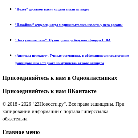
"Полет" десятков тысяч сардин сняли на видео
“Покойник” очнулся, когда медики пытались извлечь у него органы
“Это сумасшествие”: Путин довел до безумия офицера США
«Антитела исчезают». Ученые усомнились в эффективности стратегии по
формированию «стадного иммунитета» от коронавируса
Присоединяйтесь к нам в Одноклассниках
Присоединяйтесь к нам ВКонтакте
© 2018 - 2026 "23Новости.ру". Все права защищены. При
копировании информации с портала гиперссылка
обязательна.
Главное меню