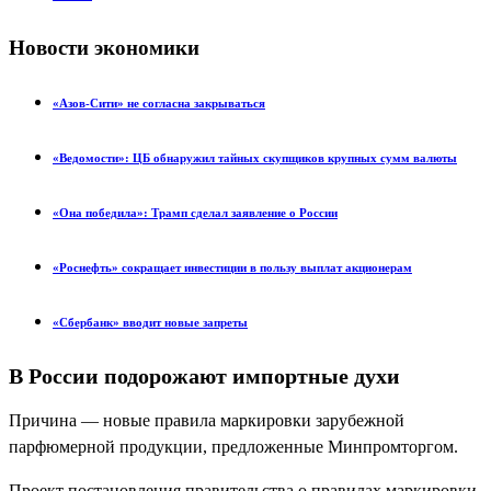
Новости экономики
«Азов-Сити» не согласна закрываться
«Ведомости»: ЦБ обнаружил тайных скупщиков крупных сумм валюты
«Она победила»: Трамп сделал заявление о России
«Роснефть» сокращает инвестиции в пользу выплат акционерам
«Сбербанк» вводит новые запреты
В России подорожают импортные духи
Причина — новые правила маркировки зарубежной
парфюмерной продукции, предложенные Минпромторгом.
Проект постановления правительства о правилах маркировки