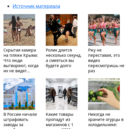
Источник материала
Скрытая камера
Ролик длится
Ржу не
на пляже Крыма:
несколько секунд,
переставая, это
Что люди
а смеяться вы
видео
вытворяют, когда
будете долго
пересмотришь не
их не видят...
раз
В России начали
Какие товары
Никогда не
штрафовать
пропадут из
храните огурцы в
заводы за
магазинов с 1
холодильнике: