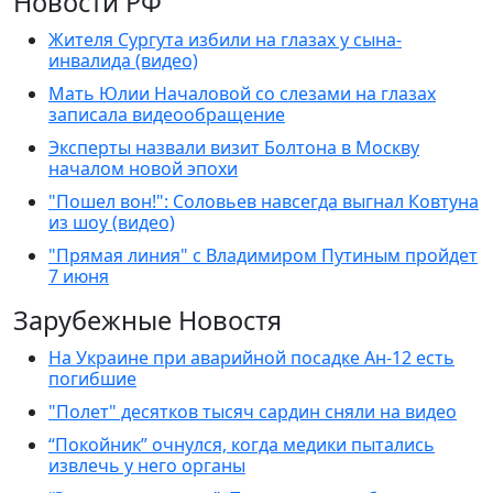
Новости РФ
Жителя Сургута избили на глазах у сына-
инвалида (видео)
Мать Юлии Началовой со слезами на глазах
записала видеообращение
Эксперты назвали визит Болтона в Москву
началом новой эпохи
"Пошел вон!": Соловьев навсегда выгнал Ковтуна
из шоу (видео)
"Прямая линия" с Владимиром Путиным пройдет
7 июня
Зарубежные Новостя
На Украине при аварийной посадке Ан-12 есть
погибшие
"Полет" десятков тысяч сардин сняли на видео
“Покойник” очнулся, когда медики пытались
извлечь у него органы