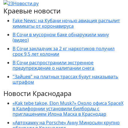
Краевые новости
Fake News: на Кубани ночью авиация распылит
химикаты от коронавируса
В Сочи в мусорном баке обнаружили мину
(видео)
В Сочи закладчик за 2 кг наркотиков получил
срок 9,5 лет колонии
В Сочи распространили экстренное
предупреждение о налипании снега
"Зайцев" на платных трассах будут наказывать
штрафом
Новости Краснодара
«Kak tebe takoe, Elon Musk?» Около офиса SpaceX
в Калифорнии установили билборды с
приглашением Илона Маска в Краснодар
«Автохамку на Porsche» Анну Миносьян крупно