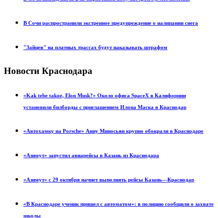
В Сочи распространили экстренное предупреждение о налипании снега
"Зайцев" на платных трассах будут наказывать штрафом
Новости Краснодара
«Kak tebe takoe, Elon Musk?» Около офиса SpaceX в Калифорнии
установили билборды с приглашением Илона Маска в Краснодар
«Автохамку на Porsche» Анну Миносьян крупно обокрали в Краснодаре
«Азимут» запустил авиарейсы в Казань из Краснодара
«Азимут» с 29 октября начнет выполнять рейсы Казань—Краснодар
«В Краснодаре ученик пришел с автоматом»: в полицию сообщили о захвате
школы