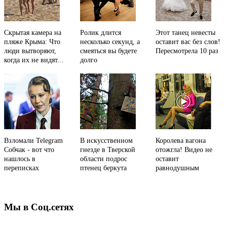
Скрытая камера на
Ролик длится
Этот танец невесты
пляже Крыма: Что
несколько секунд, а
оставит вас без слов!
люди вытворяют,
смеяться вы будете
Пересмотрела 10 раз
когда их не видят...
долго
Взломали Telegram
В искусственном
Королева вагона
Собчак - вот что
гнезде в Тверской
отожгла! Видео не
нашлось в
области подрос
оставит
переписках
птенец беркута
равнодушным
Мы в Соц.сетях