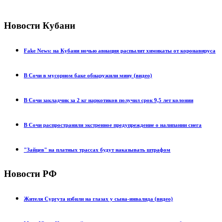
Новости Кубани
Fake News: на Кубани ночью авиация распылит химикаты от коронавируса
В Сочи в мусорном баке обнаружили мину (видео)
В Сочи закладчик за 2 кг наркотиков получил срок 9,5 лет колонии
В Сочи распространили экстренное предупреждение о налипании снега
"Зайцев" на платных трассах будут наказывать штрафом
Новости РФ
Жителя Сургута избили на глазах у сына-инвалида (видео)