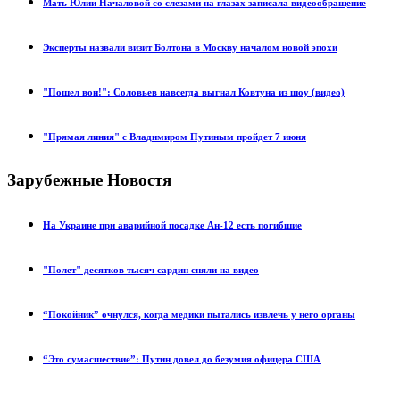
Мать Юлии Началовой со слезами на глазах записала видеообращение
Эксперты назвали визит Болтона в Москву началом новой эпохи
"Пошел вон!": Соловьев навсегда выгнал Ковтуна из шоу (видео)
"Прямая линия" с Владимиром Путиным пройдет 7 июня
Зарубежные Новостя
На Украине при аварийной посадке Ан-12 есть погибшие
"Полет" десятков тысяч сардин сняли на видео
“Покойник” очнулся, когда медики пытались извлечь у него органы
“Это сумасшествие”: Путин довел до безумия офицера США