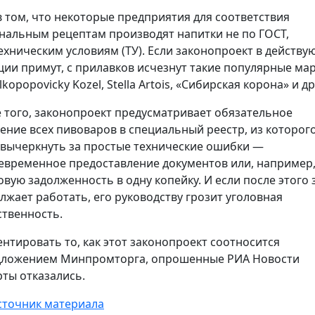
в том, что некоторые предприятия для соответствия
нальным рецептам производят напитки не по ГОСТ,
техническим условиям (ТУ). Если законопроект в действ
ции примут, с прилавков исчезнут такие популярные мар
lkopopovicky Kozel, Stella Artois, «Сибирская корона» и др
 того, законопроект предусматривает обязательное
ение всех пивоваров в специальный реестр, из которог
 вычеркнуть за простые технические ошибки —
евременное предоставление документов или, например
овую задолженность в одну копейку. И если после этого 
лжает работать, его руководству грозит уголовная
ственность.
нтировать то, как этот законопроект соотносится
дложением Минпромторга, опрошенные РИА Новости
рты отказались.
сточник материала