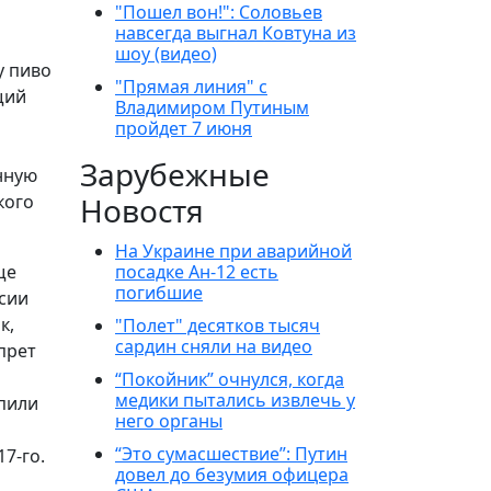
"Пошел вон!": Соловьев
навсегда выгнал Ковтуна из
шоу (видео)
у пиво
"Прямая линия" с
щий
Владимиром Путиным
пройдет 7 июня
Зарубежные
нную
кого
Новостя
На Украине при аварийной
ще
посадке Ан-12 есть
погибшие
ссии
к,
"Полет" десятков тысяч
сардин сняли на видео
прет
“Покойник” очнулся, когда
медики пытались извлечь у
пили
него органы
“Это сумасшествие”: Путин
7-го.
довел до безумия офицера