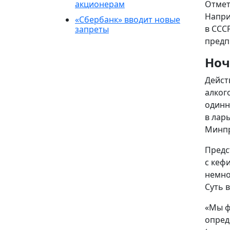
акционерам
Отмет
Напри
«Сбербанк» вводит новые
в ССС
запреты
предп
Ноч
Дейст
алког
одинн
в лар
Минпр
Предс
с кеф
немно
Суть 
«Мы ф
опред