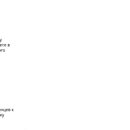
у
ете в
ого
нцев к
ку