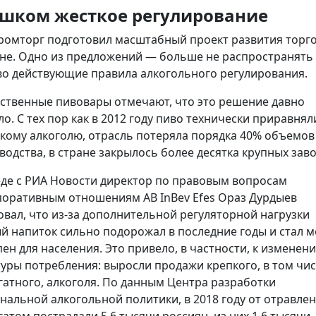
шком жесткое регулирование
омторг подготовил масштабный проект развития торг
ане. Одно из предложений — больше не распространять
во действующие правила алкогольного регулирования.
ственные пивовары отмечают, что это решение давно
ло. С тех пор как в 2012 году пиво технически приравнял
пкому алкоголю, отрасль потеряла порядка 40% объемов
водства, в стране закрылось более десятка крупных заво
еде с РИА Новости директор по правовым вопросам
поративным отношениям AB InBev Efes Ораз Дурдыев
овал, что из-за дополнительной регуляторной нагрузки
й напиток сильно подорожал в последние годы и стал 
пен для населения. Это привело, в частности, к изменен
туры потребления: выросли продажи крепкого, в том чи
гатного, алкоголя. По данным Центра разработки
нальной алкогольной политики, в 2018 году от отравле