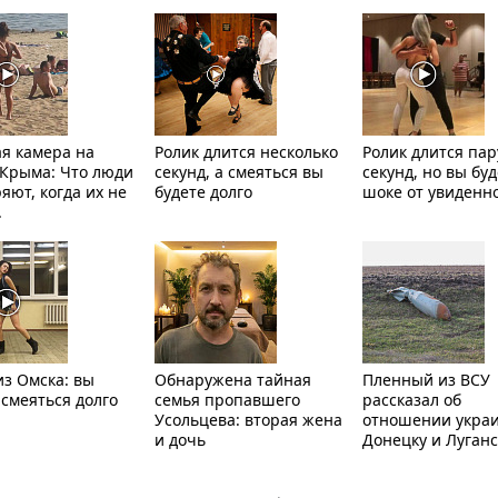
я камера на
Ролик длится несколько
Ролик длится пар
Крыма: Что люди
секунд, а смеяться вы
секунд, но вы буд
яют, когда их не
будете долго
шоке от увиденн
.
из Омска: вы
Обнаружена тайная
Пленный из ВСУ
 смеяться долго
семья пропавшего
рассказал об
Усольцева: вторая жена
отношении украи
и дочь
Донецку и Луганс