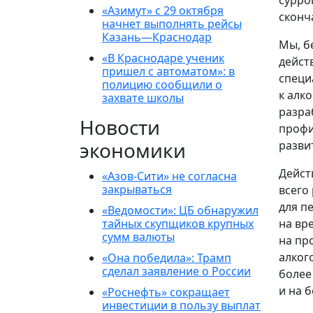
сурро
«Азимут» с 29 октября
сконч
начнет выполнять рейсы
Казань—Краснодар
Мы, б
«В Краснодаре ученик
дейст
пришел с автоматом»: в
специ
полицию сообщили о
к алк
захвате школы
разра
Новости
профи
экономики
разви
Дейст
«Азов-Сити» не согласна
закрываться
всего
для п
«Ведомости»: ЦБ обнаружил
тайных скупщиков крупных
на вр
сумм валюты
на пр
алког
«Она победила»: Трамп
сделал заявление о России
более
и на 
«Роснефть» сокращает
инвестиции в пользу выплат