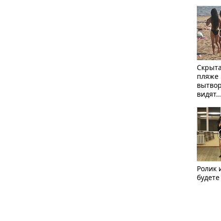
Скрыта
пляже 
вытвор
видят..
Ролик 
будете