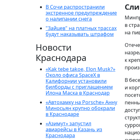
Сли
В Сочи распространили
экстренное предупреждение
Минпр
о налипании снега
в стр
"Зайцев" на платных трассах
на пи
будут наказывать штрафом
Новости
Отече
назре
Краснодара
к кре
произ
«Kak tebe takoe, Elon Musk?»
Около офиса SpaceX в
В бес
Калифорнии установили
билборды с приглашением
и кор
Илона Маска в Краснодар
посет
«Автохамку на Porsche» Анну
пенны
Миносьян крупно обокрали
досту
в Краснодаре
струк
«Азимут» запустил
сурро
авиарейсы в Казань из
нацио
Краснодара