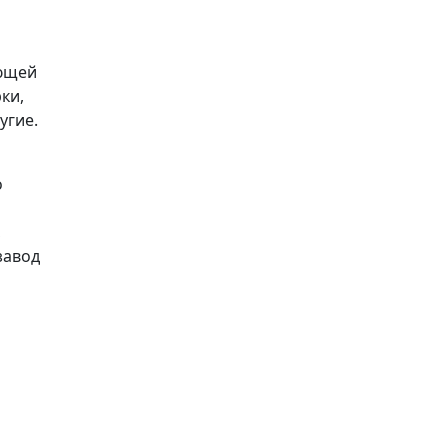
ующей
ки,
угие.
о
,
завод