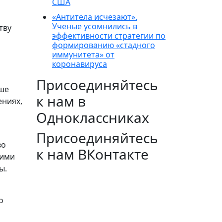
США
«Антитела исчезают».
Ученые усомнились в
тву
эффективности стратегии по
формированию «стадного
иммунитета» от
коронавируса
Присоединяйтесь
ьше
к нам в
ениях,
Одноклассниках
Присоединяйтесь
во
к нам ВКонтакте
щими
ы.
о