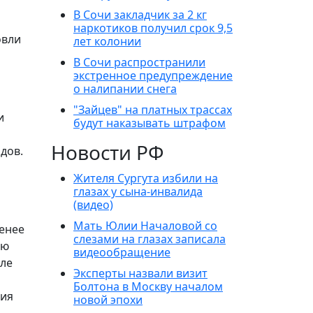
В Сочи закладчик за 2 кг
наркотиков получил срок 9,5
овли
лет колонии
В Сочи распространили
экстренное предупреждение
о налипании снега
"Зайцев" на платных трассах
и
будут наказывать штрафом
Новости РФ
дов.
Жителя Сургута избили на
глазах у сына-инвалида
(видео)
Мать Юлии Началовой со
менее
слезами на глазах записала
ию
видеообращение
сле
Эксперты назвали визит
Болтона в Москву началом
ния
новой эпохи