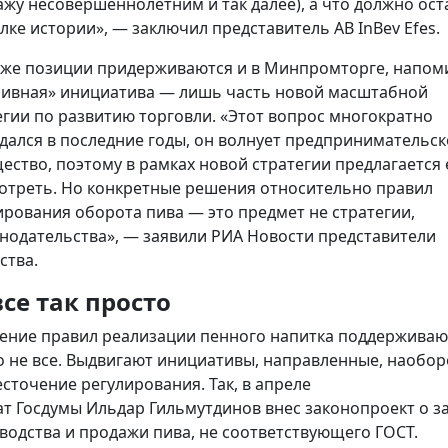
ажу несовершеннолетним и так далее), а что должно ост
алке истории», — заключил представитель AB InBev Efes.
 же позиции придерживаются и в Минпромторге, напом
пивная» инициатива — лишь часть новой масштабной
егии по развитию торговли. «Этот вопрос многократно
дался в последние годы, он волнует предпринимательск
ество, поэтому в рамках новой стратегии предлагается 
отреть. Но конкретные решения относительно правил
ирования оборота пива — это предмет не стратегии,
онодательства», — заявили РИА Новости представители
ства.
все так просто
ение правил реализации пенного напитка поддерживаю
о не все. Выдвигают инициативы, направленные, наобор
есточение регулирования. Так, в апреле
ат Госдумы Ильдар Гильмутдинов внес законопроект о з
водства и продажи пива, не соответствующего ГОСТ.