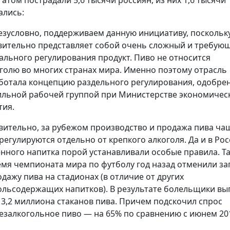
гатом пострадали 5,6 тысячи россиян, из них 1,6 тысячи
ались:
езусловно, поддерживаем данную инициативу, поскольк
вительно представляет собой очень сложный и требую
ального регулирования продукт. Пиво не относится
оголю во многих странах мира. Именно поэтому отрасль
ботала концепцию раздельного регулирования, одобре
льной рабочей группой при Министерстве экономичес
тия.
вительно, за рубежом производство и продажа пива ча
 регулируются отдельно от крепкого алкоголя. Да и в Ро
енного напитка порой устанавливали особые правила. Та
емя чемпионата мира по футболу год назад отменили за
одажу пива на стадионах (в отличие от других
ольсодержащих напитков). В результате болельщики вы
 3,2 миллиона стаканов пива. Причем подскочил спрос
безалкогольное пиво — на 65% по сравнению с июнем 201