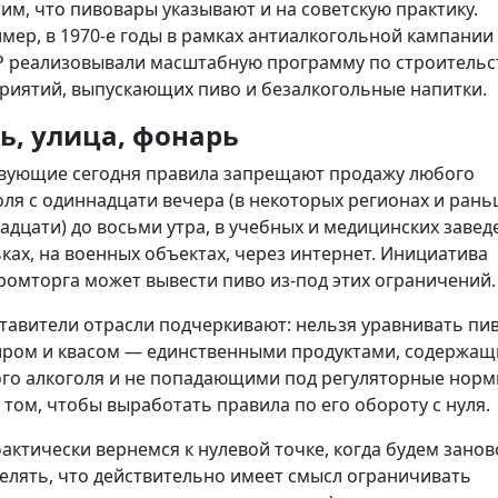
им, что пивовары указывают и на советскую практику.
мер, в 1970-е годы в рамках антиалкогольной кампании
Р реализовывали масштабную программу по строительс
риятий, выпускающих пиво и безалкогольные напитки.
ь, улица, фонарь
вующие сегодня правила запрещают продажу любого
оля с одиннадцати вечера (в некоторых регионах и ран
адцати) до восьми утра, в учебных и медицинских завед
ьках, на военных объектах, через интернет. Инициатива
омторга может вывести пиво из-под этих ограничений.
тавители отрасли подчеркивают: нельзя уравнивать пи
иром и квасом — единственными продуктами, содержа
го алкоголя и не попадающими под регуляторные норм
в том, чтобы выработать правила по его обороту с нуля.
актически вернемся к нулевой точке, когда будем занов
елять, что действительно имеет смысл ограничивать