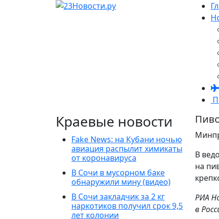
Г
Н
П
Краевые новости
Пиво
Минпр
Fake News: на Кубани ночью
авиация распылит химикаты
В вед
от коронавируса
на пи
В Сочи в мусорном баке
крепк
обнаружили мину (видео)
В Сочи закладчик за 2 кг
РИА Н
наркотиков получил срок 9,5
в Рос
лет колонии