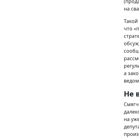
(прод
на св
Такой
что «
страт
обсуж
сообщ
рассм
регул
а зак
ведом
Не 
Смягч
далек
на уж
депут
произ