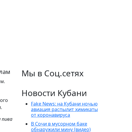
Мы в Соц.сетях
илам
м.
Новости Кубани
ного
Fake News: на Кубани ночью
.
авиация распылит химикаты
от коронавируса
 пива
В Сочи в мусорном баке
обнаружили мину (видео)