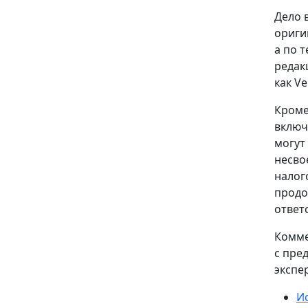
Дело 
ориги
а по 
редак
как Ve
Кроме
включ
могут
несво
налог
продо
ответ
Комме
с пре
экспе
И