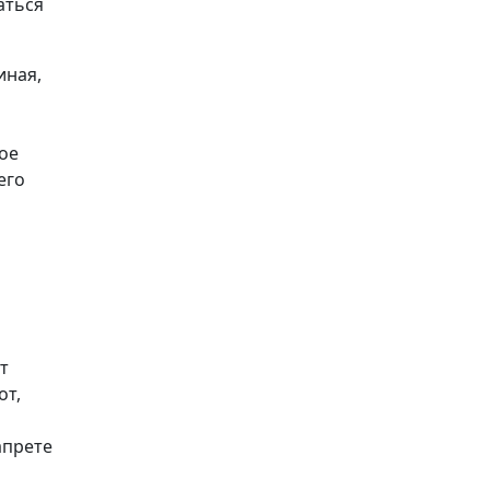
аться
иная,
ое
его
т
от,
апрете