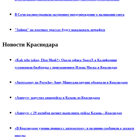
В Сочи распространили экстренное предупреждение о налипании снега
"Зайцев" на платных трассах будут наказывать штрафом
Новости Краснодара
«Kak tebe takoe, Elon Musk?» Около офиса SpaceX в Калифорнии
установили билборды с приглашением Илона Маска в Краснодар
«Автохамку на Porsche» Анну Миносьян крупно обокрали в Краснодаре
«Азимут» запустил авиарейсы в Казань из Краснодара
«Азимут» с 29 октября начнет выполнять рейсы Казань—Краснодар
«В Краснодаре ученик пришел с автоматом»: в полицию сообщили о захвате
школы