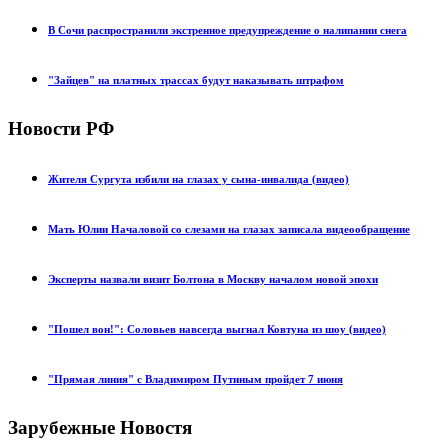
В Сочи распространили экстренное предупреждение о налипании снега
"Зайцев" на платных трассах будут наказывать штрафом
Новости РФ
Жителя Сургута избили на глазах у сына-инвалида (видео)
Мать Юлии Началовой со слезами на глазах записала видеообращение
Эксперты назвали визит Болтона в Москву началом новой эпохи
"Пошел вон!": Соловьев навсегда выгнал Ковтуна из шоу (видео)
"Прямая линия" с Владимиром Путиным пройдет 7 июня
Зарубежные Новостя