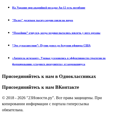
На Украине при аварийной посадке Ан-12 есть погибшие
"Полет" десятков тысяч сардин сняли на видео
“Покойник” очнулся, когда медики пытались извлечь у него органы
“Это сумасшествие”: Путин довел до безумия офицера США
«Антитела исчезают». Ученые усомнились в эффективности стратегии по
формированию «стадного иммунитета» от коронавируса
Присоединяйтесь к нам в Одноклассниках
Присоединяйтесь к нам ВКонтакте
© 2018 - 2026 "23Новости.ру". Все права защищены. При
копировании информации с портала гиперссылка
обязательна.