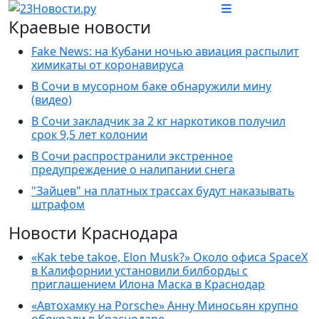
Краевые новости
Fake News: на Кубани ночью авиация распылит
химикаты от коронавируса
В Сочи в мусорном баке обнаружили мину
(видео)
В Сочи закладчик за 2 кг наркотиков получил
срок 9,5 лет колонии
В Сочи распространили экстренное
предупреждение о налипании снега
"Зайцев" на платных трассах будут наказывать
штрафом
Новости Краснодара
«Kak tebe takoe, Elon Musk?» Около офиса SpaceX
в Калифорнии установили билборды с
приглашением Илона Маска в Краснодар
«Автохамку на Porsche» Анну Миносьян крупно