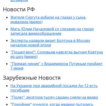
Новости РФ
Жителя Сургута избили на глазах у сына-
инвалида (видео)
Мать Юлии Началовой со слезами на глазах
записала видеообращение
Эксперты назвали визит Болтона в Москву
началом новой эпохи
"Пошел вон!": Соловьев навсегда выгнал Ковтуна
из шоу (видео)
"Прямая линия" с Владимиром Путиным пройдет
7 июня
Зарубежные Новостя
На Украине при аварийной посадке Ан-12 есть
погибшие
"Полет" десятков тысяч сардин сняли на видео
“Покойник” очнулся, когда медики пытались