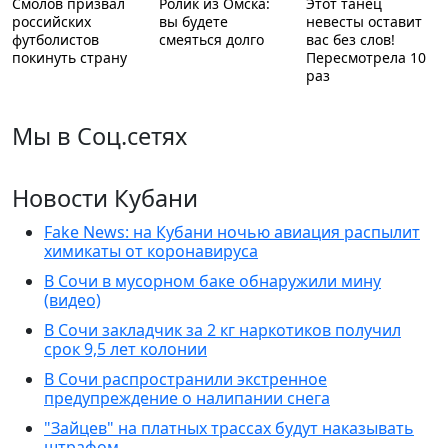
Смолов призвал
Ролик из Омска:
Этот танец
российских
вы будете
невесты оставит
футболистов
смеяться долго
вас без слов!
покинуть страну
Пересмотрела 10
раз
Мы в Соц.сетях
Новости Кубани
Fake News: на Кубани ночью авиация распылит
химикаты от коронавируса
В Сочи в мусорном баке обнаружили мину
(видео)
В Сочи закладчик за 2 кг наркотиков получил
срок 9,5 лет колонии
В Сочи распространили экстренное
предупреждение о налипании снега
"Зайцев" на платных трассах будут наказывать
штрафом