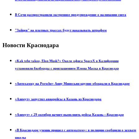
В Сочи распространили экстренное предупреждение о налипании снега
"Зайцев" на платных трассах будут наказывать штрафом
Новости Краснодара
«Kak tebe takoe, Elon Musk?» Около офиса SpaceX в Калифорнии
установили билборды с приглашением Илона Маска в Краснодар
«Автохамку на Porsche» Анну Миносьян крупно обокрали в Краснодаре
«Азимут» запустил авиарейсы в Казань из Краснодара
«Азимут» с 29 октября начнет выполнять рейсы Казань—Краснодар
«В Краснодаре ученик пришел с автоматом»: в полицию сообщили о захвате
школы