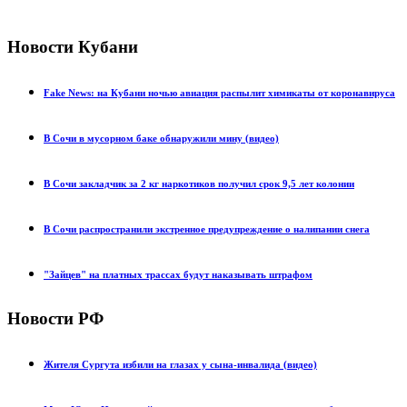
Новости Кубани
Fake News: на Кубани ночью авиация распылит химикаты от коронавируса
В Сочи в мусорном баке обнаружили мину (видео)
В Сочи закладчик за 2 кг наркотиков получил срок 9,5 лет колонии
В Сочи распространили экстренное предупреждение о налипании снега
"Зайцев" на платных трассах будут наказывать штрафом
Новости РФ
Жителя Сургута избили на глазах у сына-инвалида (видео)