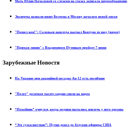
Мать Юлии Началовой со слезами на глазах записала видеообращение
Эксперты назвали визит Болтона в Москву началом новой эпохи
"Пошел вон!": Соловьев навсегда выгнал Ковтуна из шоу (видео)
"Прямая линия" с Владимиром Путиным пройдет 7 июня
Зарубежные Новостя
На Украине при аварийной посадке Ан-12 есть погибшие
"Полет" десятков тысяч сардин сняли на видео
“Покойник” очнулся, когда медики пытались извлечь у него органы
“Это сумасшествие”: Путин довел до безумия офицера США