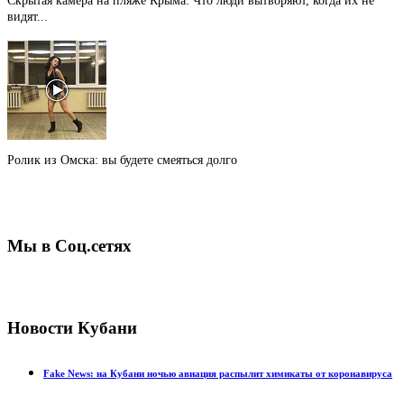
Скрытая камера на пляже Крыма: Что люди вытворяют, когда их не
видят...
Ролик из Омска: вы будете смеяться долго
Мы в Соц.сетях
Новости Кубани
Fake News: на Кубани ночью авиация распылит химикаты от коронавируса