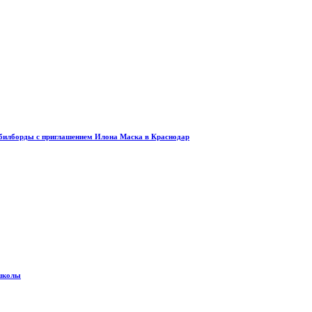
и билборды с приглашением Илона Маска в Краснодар
 школы