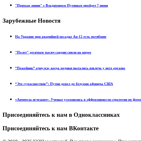
"Прямая линия" с Владимиром Путиным пройдет 7 июня
Зарубежные Новостя
На Украине при аварийной посадке Ан-12 есть погибшие
"Полет" десятков тысяч сардин сняли на видео
“Покойник” очнулся, когда медики пытались извлечь у него органы
“Это сумасшествие”: Путин довел до безумия офицера США
«Антитела исчезают». Ученые усомнились в эффективности стратегии по фор
Присоединяйтесь к нам в Одноклассниках
Присоединяйтесь к нам ВКонтакте