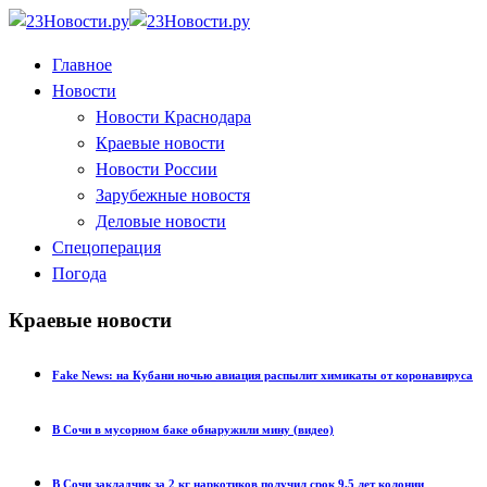
Главное
Новости
Новости Краснодара
Краевые новости
Новости России
Зарубежные новостя
Деловые новости
Спецоперация
Погода
Краевые новости
Fake News: на Кубани ночью авиация распылит химикаты от коронавируса
В Сочи в мусорном баке обнаружили мину (видео)
В Сочи закладчик за 2 кг наркотиков получил срок 9,5 лет колонии