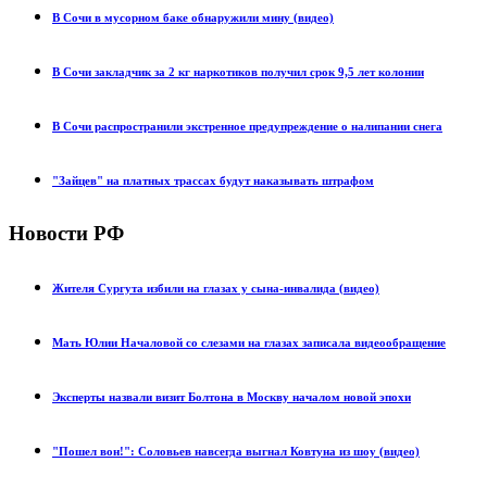
В Сочи в мусорном баке обнаружили мину (видео)
В Сочи закладчик за 2 кг наркотиков получил срок 9,5 лет колонии
В Сочи распространили экстренное предупреждение о налипании снега
"Зайцев" на платных трассах будут наказывать штрафом
Новости РФ
Жителя Сургута избили на глазах у сына-инвалида (видео)
Мать Юлии Началовой со слезами на глазах записала видеообращение
Эксперты назвали визит Болтона в Москву началом новой эпохи
"Пошел вон!": Соловьев навсегда выгнал Ковтуна из шоу (видео)