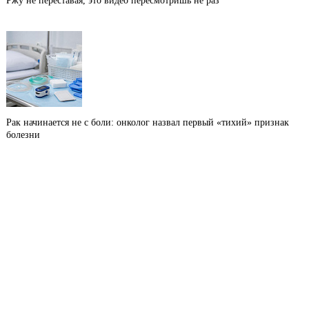
Ржу не переставая, это видео пересмотришь не раз
Рак начинается не с боли: онколог назвал первый «тихий» признак
болезни