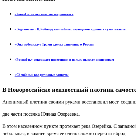
«Азов-Сити» не согласна закрываться
«Ведомости»: ЦБ обнаружил тайных скупщиков крупных сумм валюты
«Она победила»: Трамп сделал заявление о России
«Роснефть» сокращает инвестиции в пользу выплат акционерам
«Сбербанк» вводит новые запреты
В Новороссийске неизвестный плотник самост
Анонимный плотник своими руками восстановил мост, соеди
две части поселка Южная Озереевка.
В этом населенном пункте протекает река Озерейка. С западно
небольшая, в зимнее время ее очень сложно перейти вброд.