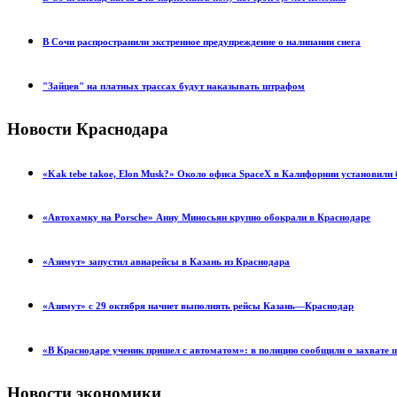
В Сочи распространили экстренное предупреждение о налипании снега
"Зайцев" на платных трассах будут наказывать штрафом
Новости Краснодара
«Kak tebe takoe, Elon Musk?» Около офиса SpaceX в Калифорнии установил
«Автохамку на Porsche» Анну Миносьян крупно обокрали в Краснодаре
«Азимут» запустил авиарейсы в Казань из Краснодара
«Азимут» с 29 октября начнет выполнять рейсы Казань—Краснодар
«В Краснодаре ученик пришел с автоматом»: в полицию сообщили о захвате
Новости экономики