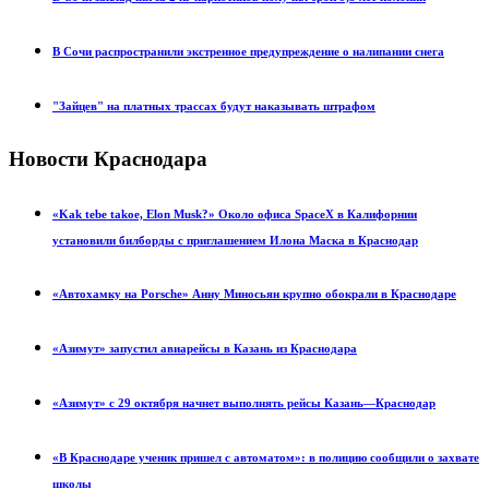
В Сочи распространили экстренное предупреждение о налипании снега
"Зайцев" на платных трассах будут наказывать штрафом
Новости Краснодара
«Kak tebe takoe, Elon Musk?» Около офиса SpaceX в Калифорнии
установили билборды с приглашением Илона Маска в Краснодар
«Автохамку на Porsche» Анну Миносьян крупно обокрали в Краснодаре
«Азимут» запустил авиарейсы в Казань из Краснодара
«Азимут» с 29 октября начнет выполнять рейсы Казань—Краснодар
«В Краснодаре ученик пришел с автоматом»: в полицию сообщили о захвате
школы