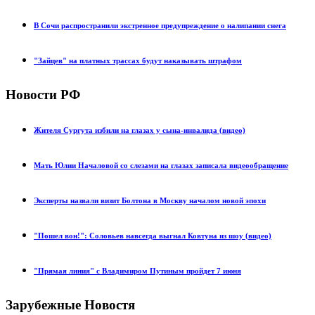
В Сочи распространили экстренное предупреждение о налипании снега
"Зайцев" на платных трассах будут наказывать штрафом
Новости РФ
Жителя Сургута избили на глазах у сына-инвалида (видео)
Мать Юлии Началовой со слезами на глазах записала видеообращение
Эксперты назвали визит Болтона в Москву началом новой эпохи
"Пошел вон!": Соловьев навсегда выгнал Ковтуна из шоу (видео)
"Прямая линия" с Владимиром Путиным пройдет 7 июня
Зарубежные Новостя