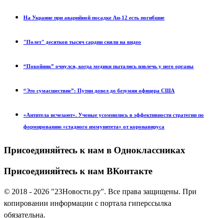
На Украине при аварийной посадке Ан-12 есть погибшие
"Полет" десятков тысяч сардин сняли на видео
“Покойник” очнулся, когда медики пытались извлечь у него органы
“Это сумасшествие”: Путин довел до безумия офицера США
«Антитела исчезают». Ученые усомнились в эффективности стратегии по
формированию «стадного иммунитета» от коронавируса
Присоединяйтесь к нам в Одноклассниках
Присоединяйтесь к нам ВКонтакте
© 2018 - 2026 "23Новости.ру". Все права защищены. При
копировании информации с портала гиперссылка
обязательна.