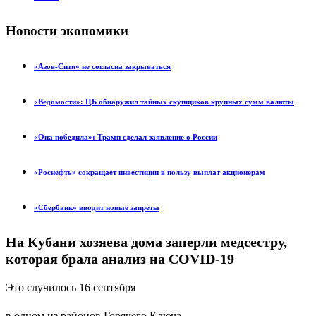
Новости экономики
«Азов-Сити» не согласна закрываться
«Ведомости»: ЦБ обнаружил тайных скупщиков крупных сумм валюты
«Она победила»: Трамп сделал заявление о России
«Роснефть» сокращает инвестиции в пользу выплат акционерам
«Сбербанк» вводит новые запреты
На Кубани хозяева дома заперли медсестру,
которая брала анализ на COVID-19
Это случилось 16 сентября
в одном из районов Горячего Ключа.