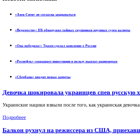
«Азов-Сити» не согласна закрываться
«Ведомости»: ЦБ обнаружил тайных скупщиков крупных сумм валюты
«Она победила»: Трамп сделал заявление о России
«Роснефть» сокращает инвестиции в пользу выплат акционерам
«Сбербанк» вводит новые запреты
Девочка шокировала украинцев спев русскую х
Украинские нацики взвыли после того, как украинская девочк
Подробнее
Балкон рухнул на режиссера из США, приехав