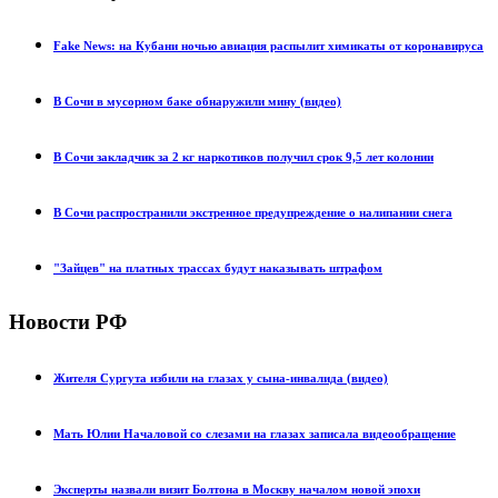
Fake News: на Кубани ночью авиация распылит химикаты от коронавируса
В Сочи в мусорном баке обнаружили мину (видео)
В Сочи закладчик за 2 кг наркотиков получил срок 9,5 лет колонии
В Сочи распространили экстренное предупреждение о налипании снега
"Зайцев" на платных трассах будут наказывать штрафом
Новости РФ
Жителя Сургута избили на глазах у сына-инвалида (видео)
Мать Юлии Началовой со слезами на глазах записала видеообращение
Эксперты назвали визит Болтона в Москву началом новой эпохи