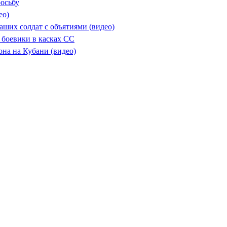
осьбу
ео)
ших солдат с объятиями (видео)
 боевики в касках СС
на на Кубани (видео)