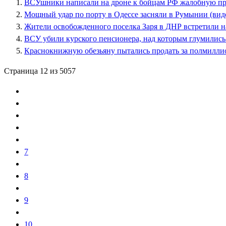
ВСУшники написали на дроне к бойцам РФ жалобную пр
Мощный удар по порту в Одессе засняли в Румынии (вид
Жители освобожденного поселка Заря в ДНР встретили на
ВСУ убили курского пенсионера, над которым глумились
Краснокнижную обезьяну пытались продать за полмиллио
Страница 12 из 5057
7
8
9
10