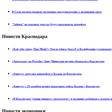
В Сочи распространили экстренное предупреждение о налипании снега
"Зайцев" на платных трассах будут наказывать штрафом
Новости Краснодара
«Kak tebe takoe, Elon Musk?» Около офиса SpaceX в Калифорнии установил
«Автохамку на Porsche» Анну Миносьян крупно обокрали в Краснодаре
«Азимут» запустил авиарейсы в Казань из Краснодара
«Азимут» с 29 октября начнет выполнять рейсы Казань—Краснодар
«В Краснодаре ученик пришел с автоматом»: в полицию сообщили о захвате
Новости экономики