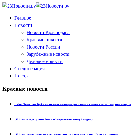
Главное
Новости
Новости Краснодара
Краевые новости
Новости России
Зарубежные новостя
Деловые новости
Спецоперация
Погода
Краевые новости
Fake News: на Кубани ночью авиация распылит химикаты от коронавируса
В Сочи в мусорном баке обнаружили мину (видео)
В Сочи закладчик за 2 кг наркотиков получил срок 9,5 лет колонии