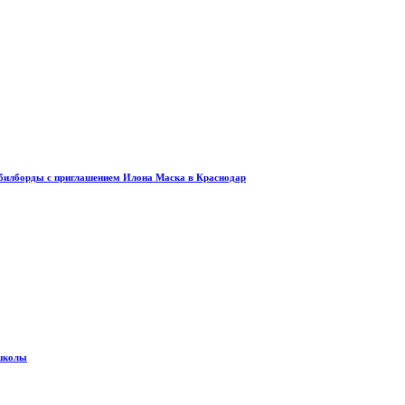
и билборды с приглашением Илона Маска в Краснодар
 школы