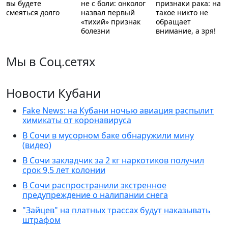
вы будете
не с боли: онколог
признаки рака: на
смеяться долго
назвал первый
такое никто не
«тихий» признак
обращает
болезни
внимание, а зря!
Мы в Соц.сетях
Новости Кубани
Fake News: на Кубани ночью авиация распылит
химикаты от коронавируса
В Сочи в мусорном баке обнаружили мину
(видео)
В Сочи закладчик за 2 кг наркотиков получил
срок 9,5 лет колонии
В Сочи распространили экстренное
предупреждение о налипании снега
"Зайцев" на платных трассах будут наказывать
штрафом