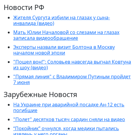
Новости РФ
Жителя Сургута избили на глазах у сына-
инвалида (видео)
Мать Юлии Началовой со слезами на глазах
записала видеообращение
Эксперты назвали визит Болтона в Москву
началом новой эпохи
"Пошел вон!": Соловьев навсегда выгнал Ковтуна
из шоу (видео)
"Прямая линия" с Владимиром Путиным пройдет
7 июня
Зарубежные Новостя
На Украине при аварийной посадке Ан-12 есть
погибшие
"Полет" десятков тысяч сардин сняли на видео
“Покойник” очнулся, когда медики пытались
извлечь у него органы