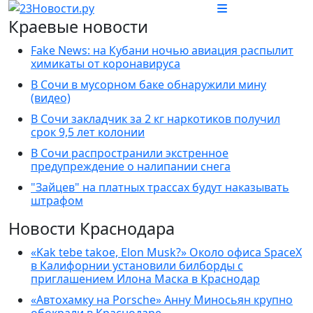
Краевые новости
Fake News: на Кубани ночью авиация распылит
химикаты от коронавируса
В Сочи в мусорном баке обнаружили мину
(видео)
В Сочи закладчик за 2 кг наркотиков получил
срок 9,5 лет колонии
В Сочи распространили экстренное
предупреждение о налипании снега
"Зайцев" на платных трассах будут наказывать
штрафом
Новости Краснодара
«Kak tebe takoe, Elon Musk?» Около офиса SpaceX
в Калифорнии установили билборды с
приглашением Илона Маска в Краснодар
«Автохамку на Porsche» Анну Миносьян крупно