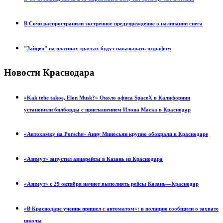
В Сочи распространили экстренное предупреждение о налипании снега
"Зайцев" на платных трассах будут наказывать штрафом
Новости Краснодара
«Kak tebe takoe, Elon Musk?» Около офиса SpaceX в Калифорнии
установили билборды с приглашением Илона Маска в Краснодар
«Автохамку на Porsche» Анну Миносьян крупно обокрали в Краснодаре
«Азимут» запустил авиарейсы в Казань из Краснодара
«Азимут» с 29 октября начнет выполнять рейсы Казань—Краснодар
«В Краснодаре ученик пришел с автоматом»: в полицию сообщили о захвате
школы