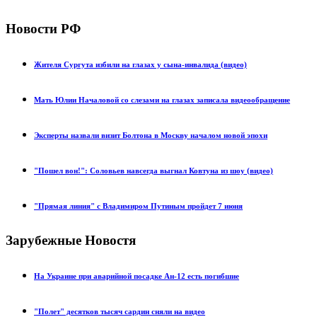
Новости РФ
Жителя Сургута избили на глазах у сына-инвалида (видео)
Мать Юлии Началовой со слезами на глазах записала видеообращение
Эксперты назвали визит Болтона в Москву началом новой эпохи
"Пошел вон!": Соловьев навсегда выгнал Ковтуна из шоу (видео)
"Прямая линия" с Владимиром Путиным пройдет 7 июня
Зарубежные Новостя
На Украине при аварийной посадке Ан-12 есть погибшие
"Полет" десятков тысяч сардин сняли на видео