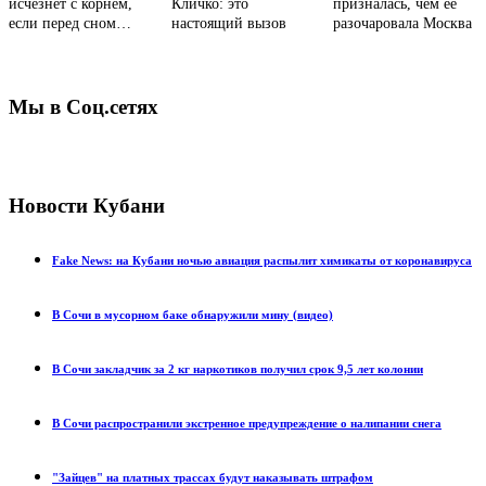
исчезнет с корнем,
Кличко: это
призналась, чем ее
если перед сном…
настоящий вызов
разочаровала Москва
Мы в Соц.сетях
Новости Кубани
Fake News: на Кубани ночью авиация распылит химикаты от коронавируса
В Сочи в мусорном баке обнаружили мину (видео)
В Сочи закладчик за 2 кг наркотиков получил срок 9,5 лет колонии
В Сочи распространили экстренное предупреждение о налипании снега
"Зайцев" на платных трассах будут наказывать штрафом