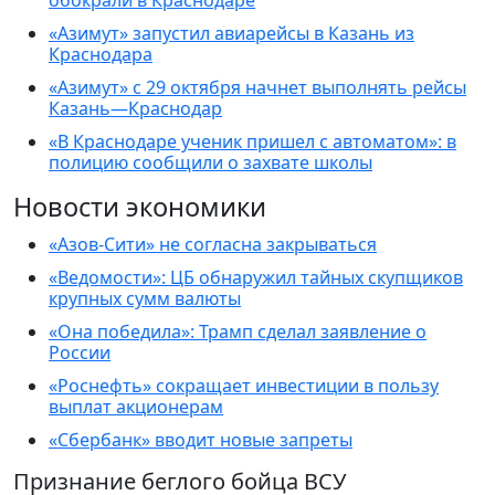
обокрали в Краснодаре
«Азимут» запустил авиарейсы в Казань из
Краснодара
«Азимут» с 29 октября начнет выполнять рейсы
Казань—Краснодар
«В Краснодаре ученик пришел с автоматом»: в
полицию сообщили о захвате школы
Новости экономики
«Азов-Сити» не согласна закрываться
«Ведомости»: ЦБ обнаружил тайных скупщиков
крупных сумм валюты
«Она победила»: Трамп сделал заявление о
России
«Роснефть» сокращает инвестиции в пользу
выплат акционерам
«Сбербанк» вводит новые запреты
Признание беглого бойца ВСУ