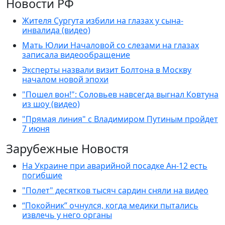
Новости РФ
Жителя Сургута избили на глазах у сына-
инвалида (видео)
Мать Юлии Началовой со слезами на глазах
записала видеообращение
Эксперты назвали визит Болтона в Москву
началом новой эпохи
"Пошел вон!": Соловьев навсегда выгнал Ковтуна
из шоу (видео)
"Прямая линия" с Владимиром Путиным пройдет
7 июня
Зарубежные Новостя
На Украине при аварийной посадке Ан-12 есть
погибшие
"Полет" десятков тысяч сардин сняли на видео
“Покойник” очнулся, когда медики пытались
извлечь у него органы