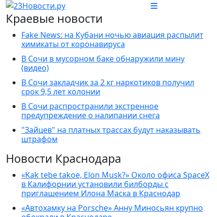
Краевые новости
Fake News: на Кубани ночью авиация распылит
химикаты от коронавируса
В Сочи в мусорном баке обнаружили мину
(видео)
В Сочи закладчик за 2 кг наркотиков получил
срок 9,5 лет колонии
В Сочи распространили экстренное
предупреждение о налипании снега
"Зайцев" на платных трассах будут наказывать
штрафом
Новости Краснодара
«Kak tebe takoe, Elon Musk?» Около офиса SpaceX
в Калифорнии установили билборды с
приглашением Илона Маска в Краснодар
«Автохамку на Porsche» Анну Миносьян крупно