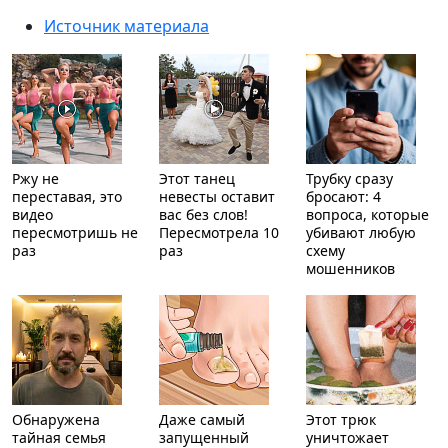
Источник материала
Ржу не
Этот танец
Трубку сразу
переставая, это
невесты оставит
бросают: 4
видео
вас без слов!
вопроса, которые
пересмотришь не
Пересмотрела 10
убивают любую
раз
раз
схему
мошенников
Обнаружена
Даже самый
Этот трюк
тайная семья
запущенный
уничтожает