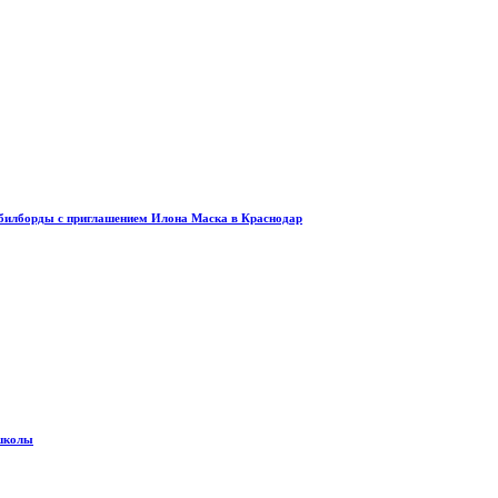
и билборды с приглашением Илона Маска в Краснодар
 школы