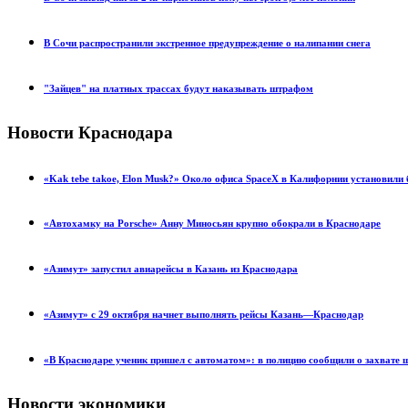
В Сочи распространили экстренное предупреждение о налипании снега
"Зайцев" на платных трассах будут наказывать штрафом
Новости Краснодара
«Kak tebe takoe, Elon Musk?» Около офиса SpaceX в Калифорнии установил
«Автохамку на Porsche» Анну Миносьян крупно обокрали в Краснодаре
«Азимут» запустил авиарейсы в Казань из Краснодара
«Азимут» с 29 октября начнет выполнять рейсы Казань—Краснодар
«В Краснодаре ученик пришел с автоматом»: в полицию сообщили о захвате
Новости экономики