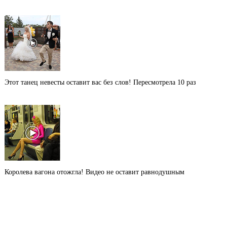
Этот танец невесты оставит вас без слов! Пересмотрела 10 раз
Королева вагона отожгла! Видео не оставит равнодушным