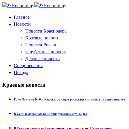
Главное
Новости
Новости Краснодара
Краевые новости
Новости России
Зарубежные новостя
Деловые новости
Спецоперация
Погода
Краевые новости
Fake News: на Кубани ночью авиация распылит химикаты от коронавируса
В Сочи в мусорном баке обнаружили мину (видео)
В Сочи закладчик за 2 кг наркотиков получил срок 9,5 лет колонии