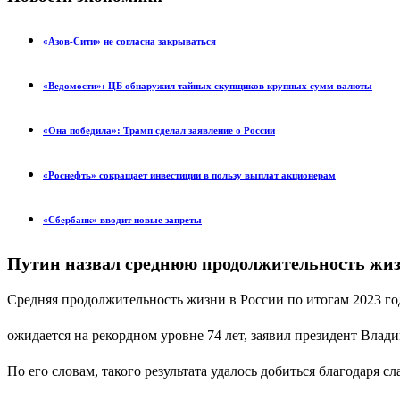
«Азов-Сити» не согласна закрываться
«Ведомости»: ЦБ обнаружил тайных скупщиков крупных сумм валюты
«Она победила»: Трамп сделал заявление о России
«Роснефть» сокращает инвестиции в пользу выплат акционерам
«Сбербанк» вводит новые запреты
Путин назвал среднюю продолжительность жизн
Средняя продолжительность жизни в России по итогам 2023 го
ожидается на рекордном уровне 74 лет, заявил президент Влад
По его словам, такого результата удалось добиться благодаря 