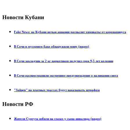
Новости Кубани
Fake News: на Кубани ночью авиация распылит химикаты от коронавируса
В Сочи в мусорном баке обнаружили мину (видео)
В Сочи закладчик за 2 кг наркотиков получил срок 9,5 лет колонии
В Сочи распространили экстренное предупреждение о налипании снега
"Зайцев" на платных трассах будут наказывать штрафом
Новости РФ
Жителя Сургута избили на глазах у сына-инвалида (видео)