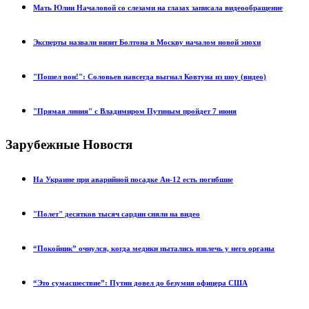
Мать Юлии Началовой со слезами на глазах записала видеообращение
Эксперты назвали визит Болтона в Москву началом новой эпохи
"Пошел вон!": Соловьев навсегда выгнал Ковтуна из шоу (видео)
"Прямая линия" с Владимиром Путиным пройдет 7 июня
Зарубежные Новостя
На Украине при аварийной посадке Ан-12 есть погибшие
"Полет" десятков тысяч сардин сняли на видео
“Покойник” очнулся, когда медики пытались извлечь у него органы
“Это сумасшествие”: Путин довел до безумия офицера США