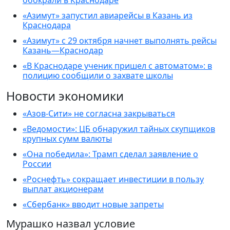
обокрали в Краснодаре
«Азимут» запустил авиарейсы в Казань из
Краснодара
«Азимут» с 29 октября начнет выполнять рейсы
Казань—Краснодар
«В Краснодаре ученик пришел с автоматом»: в
полицию сообщили о захвате школы
Новости экономики
«Азов-Сити» не согласна закрываться
«Ведомости»: ЦБ обнаружил тайных скупщиков
крупных сумм валюты
«Она победила»: Трамп сделал заявление о
России
«Роснефть» сокращает инвестиции в пользу
выплат акционерам
«Сбербанк» вводит новые запреты
Мурашко назвал условие