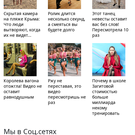
Скрытая камера
Ролик длится
Этот танец
на пляже Крыма:
несколько секунд,
невесты оставит
Что люди
а смеяться вы
вас без слов!
вытворяют, когда
будете долго
Пересмотрела 10
их не видят...
раз
Королева вагона
Ржу не
Почему в школе
отожгла! Видео не
переставая, это
Загитовой
оставит
видео
стоимостью
равнодушным
пересмотришь не
больше
раз
миллиарда
некому
тренировать
Мы в Соц.сетях