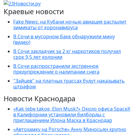
Краевые новости
Fake News: на Кубани ночью авиация распылит
химикаты от коронавируса
В Сочи в мусорном баке обнаружили мину
(видео)
В Сочи закладчик за 2 кг наркотиков получил
срок 9,5 лет колонии
В Сочи распространили экстренное
предупреждение о налипании снега
"Зайцев" на платных трассах будут наказывать
штрафом
Новости Краснодара
«Kak tebe takoe, Elon Musk?» Около офиса SpaceX
в Калифорнии установили билборды с
приглашением Илона Маска в Краснодар
«Автохамку на Porsche» Анну Миносьян крупно