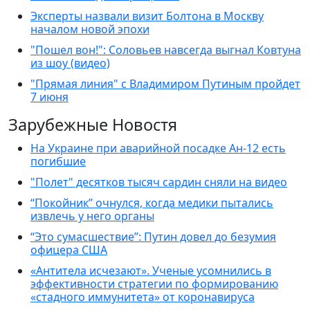
Эксперты назвали визит Болтона в Москву
началом новой эпохи
"Пошел вон!": Соловьев навсегда выгнал Ковтуна
из шоу (видео)
"Прямая линия" с Владимиром Путиным пройдет
7 июня
Зарубежные Новостя
На Украине при аварийной посадке Ан-12 есть
погибшие
"Полет" десятков тысяч сардин сняли на видео
“Покойник” очнулся, когда медики пытались
извлечь у него органы
“Это сумасшествие”: Путин довел до безумия
офицера США
«Антитела исчезают». Ученые усомнились в
эффективности стратегии по формированию
«стадного иммунитета» от коронавируса