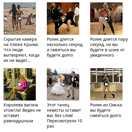
Скрытая камера
Ролик длится
Ролик длится пару
на пляже Крыма:
несколько секунд,
секунд, но вы
Что люди
а смеяться вы
будете в шоке от
вытворяют, когда
будете долго
увиденного
их не видят...
Королева вагона
Этот танец
Ролик из Омска:
отожгла! Видео не
невесты оставит
вы будете
оставит
вас без слов!
смеяться долго
равнодушным
Пересмотрела 10
раз