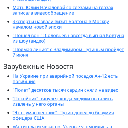
Мать Юлии Началовой со слезами на глазах
записала видеообращение
Эксперты назвали визит Болтона в Москву
началом новой эпохи
"Пошел вон!": Соловьев навсегда выгнал Ковтуна
из шоу (видео)
"Прямая линия" с Владимиром Путиным пройдет
7 июня
Зарубежные Новостя
На Украине при аварийной посадке Ан-12 есть
погибшие
"Полет" десятков тысяч сардин сняли на видео
“Покойник” очнулся, когда медики пытались
извлечь у него органы
“Это сумасшествие”: Путин довел до безумия
офицера США
«Антитела исчезают». Ученые усомнились в