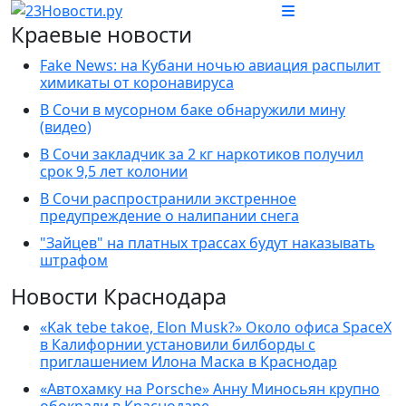
Краевые новости
Fake News: на Кубани ночью авиация распылит
химикаты от коронавируса
В Сочи в мусорном баке обнаружили мину
(видео)
В Сочи закладчик за 2 кг наркотиков получил
срок 9,5 лет колонии
В Сочи распространили экстренное
предупреждение о налипании снега
"Зайцев" на платных трассах будут наказывать
штрафом
Новости Краснодара
«Kak tebe takoe, Elon Musk?» Около офиса SpaceX
в Калифорнии установили билборды с
приглашением Илона Маска в Краснодар
«Автохамку на Porsche» Анну Миносьян крупно