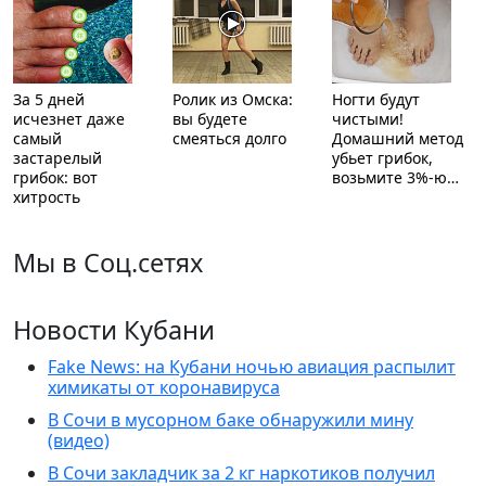
За 5 дней
Ролик из Омска:
Ногти будут
исчезнет даже
вы будете
чистыми!
самый
смеяться долго
Домашний метод
застарелый
убьет грибок,
грибок: вот
возьмите 3%-ю…
хитрость
Мы в Соц.сетях
Новости Кубани
Fake News: на Кубани ночью авиация распылит
химикаты от коронавируса
В Сочи в мусорном баке обнаружили мину
(видео)
В Сочи закладчик за 2 кг наркотиков получил