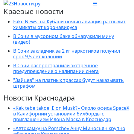
Краевые новости
Fake News: на Кубани ночью авиация распылит
химикаты от коронавируса
В Сочи в мусорном баке обнаружили мину
(видео)
В Сочи закладчик за 2 кг наркотиков получил
срок 9,5 лет колонии
В Сочи распространили экстренное
предупреждение о налипании снега
"Зайцев" на платных трассах будут наказывать
штрафом
Новости Краснодара
«Kak tebe takoe, Elon Musk?» Около офиса SpaceX
в Калифорнии установили билборды с
приглашением Илона Маска в Краснодар
«Автохамку на Porsche» Анну Миносьян крупно