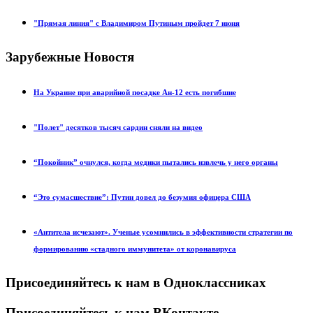
"Прямая линия" с Владимиром Путиным пройдет 7 июня
Зарубежные Новостя
На Украине при аварийной посадке Ан-12 есть погибшие
"Полет" десятков тысяч сардин сняли на видео
“Покойник” очнулся, когда медики пытались извлечь у него органы
“Это сумасшествие”: Путин довел до безумия офицера США
«Антитела исчезают». Ученые усомнились в эффективности стратегии по
формированию «стадного иммунитета» от коронавируса
Присоединяйтесь к нам в Одноклассниках
Присоединяйтесь к нам ВКонтакте