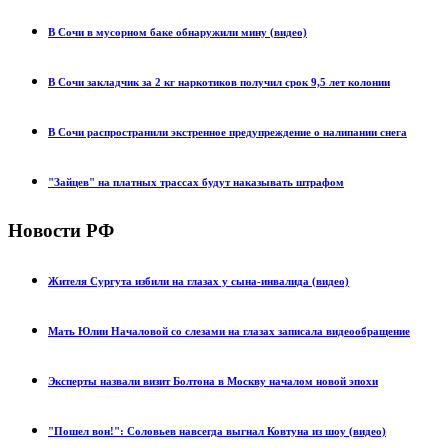
В Сочи в мусорном баке обнаружили мину (видео)
В Сочи закладчик за 2 кг наркотиков получил срок 9,5 лет колонии
В Сочи распространили экстренное предупреждение о налипании снега
"Зайцев" на платных трассах будут наказывать штрафом
Новости РФ
Жителя Сургута избили на глазах у сына-инвалида (видео)
Мать Юлии Началовой со слезами на глазах записала видеообращение
Эксперты назвали визит Болтона в Москву началом новой эпохи
"Пошел вон!": Соловьев навсегда выгнал Ковтуна из шоу (видео)