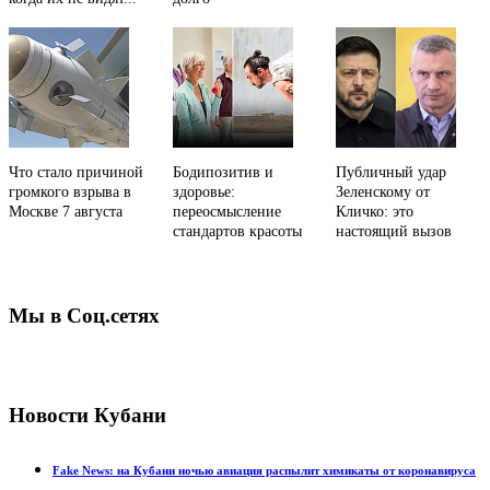
Что стало причиной
Бодипозитив и
Публичный удар
громкого взрыва в
здоровье:
Зеленскому от
Москве 7 августа
переосмысление
Кличко: это
стандартов красоты
настоящий вызов
Мы в Соц.сетях
Новости Кубани
Fake News: на Кубани ночью авиация распылит химикаты от коронавируса