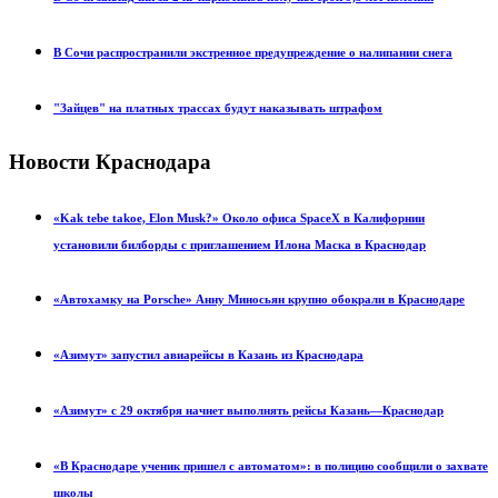
В Сочи распространили экстренное предупреждение о налипании снега
"Зайцев" на платных трассах будут наказывать штрафом
Новости Краснодара
«Kak tebe takoe, Elon Musk?» Около офиса SpaceX в Калифорнии
установили билборды с приглашением Илона Маска в Краснодар
«Автохамку на Porsche» Анну Миносьян крупно обокрали в Краснодаре
«Азимут» запустил авиарейсы в Казань из Краснодара
«Азимут» с 29 октября начнет выполнять рейсы Казань—Краснодар
«В Краснодаре ученик пришел с автоматом»: в полицию сообщили о захвате
школы