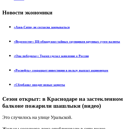
Новости экономики
«Азов-Сити» не согласна закрываться
«Ведомости»: ЦБ обнаружил тайных скупщиков крупных сумм валюты
«Она победила»: Трамп сделал заявление о России
«Роснефть» сокращает инвестиции в пользу выплат акционерам
«Сбербанк» вводит новые запреты
Сезон открыт: в Краснодаре на застекленном
балконе пожарили шашлыки (видео)
Это случилось на улице Уральской.
Жильцы соседнего дома опубликовали в сети видео.