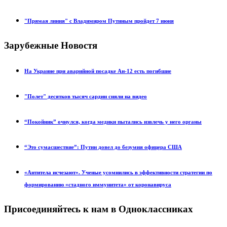
"Прямая линия" с Владимиром Путиным пройдет 7 июня
Зарубежные Новостя
На Украине при аварийной посадке Ан-12 есть погибшие
"Полет" десятков тысяч сардин сняли на видео
“Покойник” очнулся, когда медики пытались извлечь у него органы
“Это сумасшествие”: Путин довел до безумия офицера США
«Антитела исчезают». Ученые усомнились в эффективности стратегии по
формированию «стадного иммунитета» от коронавируса
Присоединяйтесь к нам в Одноклассниках