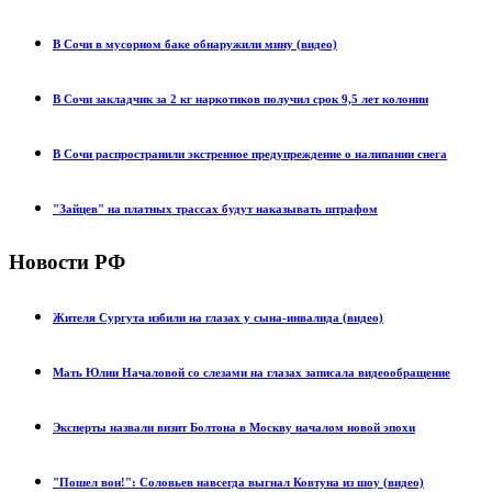
В Сочи в мусорном баке обнаружили мину (видео)
В Сочи закладчик за 2 кг наркотиков получил срок 9,5 лет колонии
В Сочи распространили экстренное предупреждение о налипании снега
"Зайцев" на платных трассах будут наказывать штрафом
Новости РФ
Жителя Сургута избили на глазах у сына-инвалида (видео)
Мать Юлии Началовой со слезами на глазах записала видеообращение
Эксперты назвали визит Болтона в Москву началом новой эпохи
"Пошел вон!": Соловьев навсегда выгнал Ковтуна из шоу (видео)