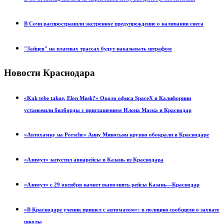
В Сочи распространили экстренное предупреждение о налипании снега
"Зайцев" на платных трассах будут наказывать штрафом
Новости Краснодара
«Kak tebe takoe, Elon Musk?» Около офиса SpaceX в Калифорнии
установили билборды с приглашением Илона Маска в Краснодар
«Автохамку на Porsche» Анну Миносьян крупно обокрали в Краснодаре
«Азимут» запустил авиарейсы в Казань из Краснодара
«Азимут» с 29 октября начнет выполнять рейсы Казань—Краснодар
«В Краснодаре ученик пришел с автоматом»: в полицию сообщили о захвате
школы