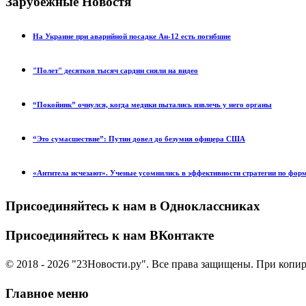
Зарубежные Новостя
На Украине при аварийной посадке Ан-12 есть погибшие
"Полет" десятков тысяч сардин сняли на видео
“Покойник” очнулся, когда медики пытались извлечь у него органы
“Это сумасшествие”: Путин довел до безумия офицера США
«Антитела исчезают». Ученые усомнились в эффективности стратегии по фор
Присоединяйтесь к нам в Одноклассниках
Присоединяйтесь к нам ВКонтакте
© 2018 - 2026 "23Новости.ру". Все права защищены. При копи
Главное меню