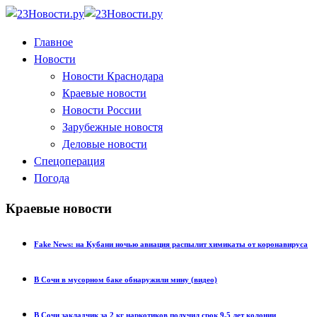
Главное
Новости
Новости Краснодара
Краевые новости
Новости России
Зарубежные новостя
Деловые новости
Спецоперация
Погода
Краевые новости
Fake News: на Кубани ночью авиация распылит химикаты от коронавируса
В Сочи в мусорном баке обнаружили мину (видео)
В Сочи закладчик за 2 кг наркотиков получил срок 9,5 лет колонии