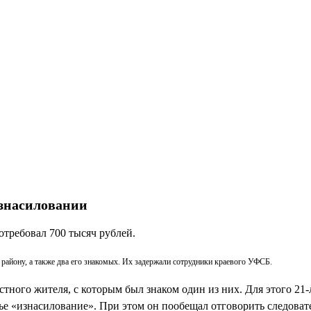
изнасиловании
отребовал 700 тысяч рублей.
айону, а также два его знакомых. Их задержали сотрудники краевого УФСБ.
тного жителя, с которым был знаком один из них. Для этого 21
ье «изнасилование». При этом он пообещал отговорить следовател