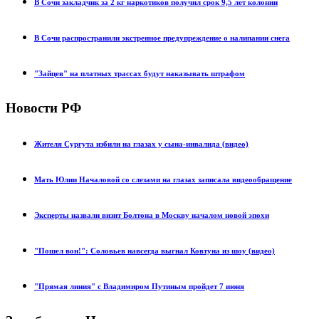
В Сочи закладчик за 2 кг наркотиков получил срок 9,5 лет колонии
В Сочи распространили экстренное предупреждение о налипании снега
"Зайцев" на платных трассах будут наказывать штрафом
Новости РФ
Жителя Сургута избили на глазах у сына-инвалида (видео)
Мать Юлии Началовой со слезами на глазах записала видеообращение
Эксперты назвали визит Болтона в Москву началом новой эпохи
"Пошел вон!": Соловьев навсегда выгнал Ковтуна из шоу (видео)
"Прямая линия" с Владимиром Путиным пройдет 7 июня