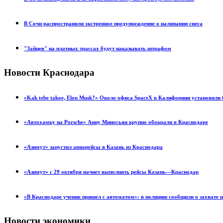
В Сочи распространили экстренное предупреждение о налипании снега
"Зайцев" на платных трассах будут наказывать штрафом
Новости Краснодара
«Kak tebe takoe, Elon Musk?» Около офиса SpaceX в Калифорнии установил
«Автохамку на Porsche» Анну Миносьян крупно обокрали в Краснодаре
«Азимут» запустил авиарейсы в Казань из Краснодара
«Азимут» с 29 октября начнет выполнять рейсы Казань—Краснодар
«В Краснодаре ученик пришел с автоматом»: в полицию сообщили о захвате
Новости экономики