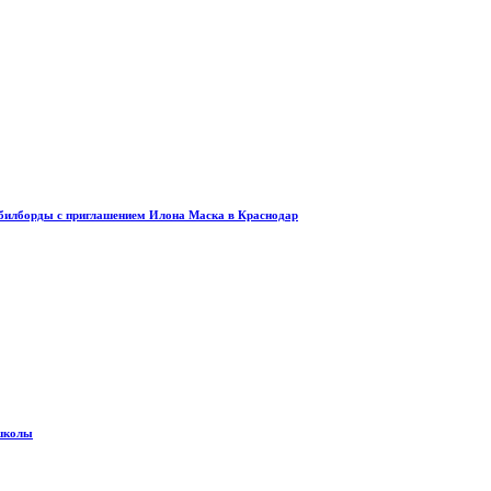
и билборды с приглашением Илона Маска в Краснодар
 школы