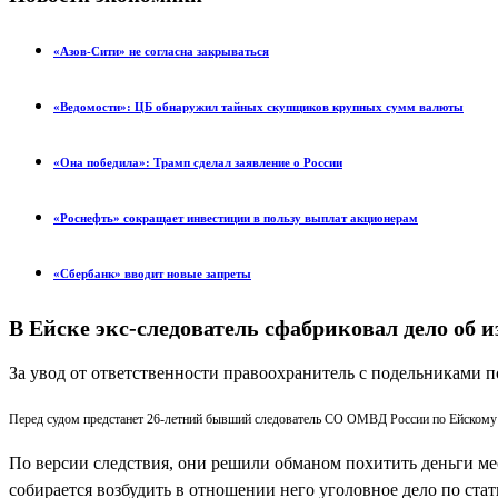
«Азов-Сити» не согласна закрываться
«Ведомости»: ЦБ обнаружил тайных скупщиков крупных сумм валюты
«Она победила»: Трамп сделал заявление о России
«Роснефть» сокращает инвестиции в пользу выплат акционерам
«Сбербанк» вводит новые запреты
В Ейске экс-следователь сфабриковал дело об 
За увод от ответственности правоохранитель с подельниками п
Перед судом предстанет 26-летний бывший следователь СО ОМВД России по Ейскому р
По версии следствия, они решили обманом похитить деньги мес
собирается возбудить в отношении него уголовное дело по стат