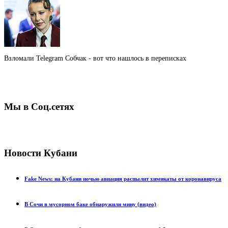
Взломали Telegram Собчак - вот что нашлось в переписках
Мы в Соц.сетях
Новости Кубани
Fake News: на Кубани ночью авиация распылит химикаты от коронавируса
В Сочи в мусорном баке обнаружили мину (видео)